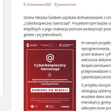
15 kwietnia 2025
Joanna Kruk
Gmina Miejska Świdwin uzyskała dofinansowanie z Unii 
„Cyberbezpieczny Samorząd”. Projektem tym będzie o
Wspólnych a jego realizacja pomoże podwyższyć poz
gminie i jej jednostkach.
W ramach projektu
oprogramowania, k
przed atakami cyf
wdrożona dokumen
Bezpieczeństwem 
przeprowadzone sz
cyberbezpieczeńs
Z projektu korzyst
obsługują systemy
wrażliwe dane oso
mieszkańcy gminy
zabezpieczone prz