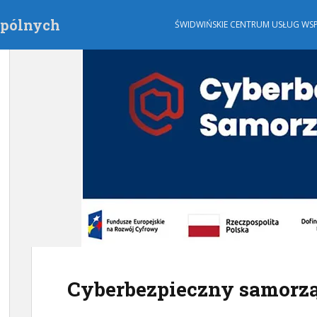
spólnych
ŚWIDWIŃSKIE CENTRUM USŁUG W
Cyberbezpieczny samorz