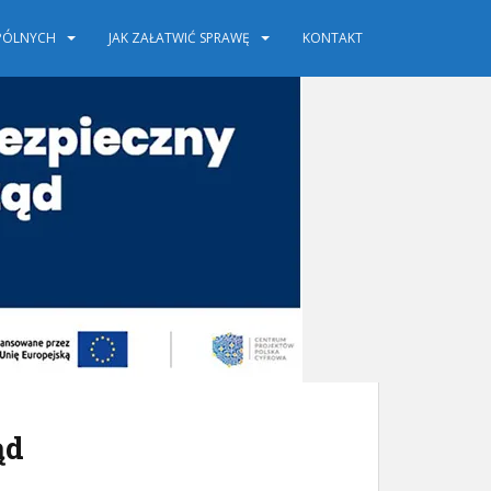
SPÓLNYCH
JAK ZAŁATWIĆ SPRAWĘ
KONTAKT
ąd