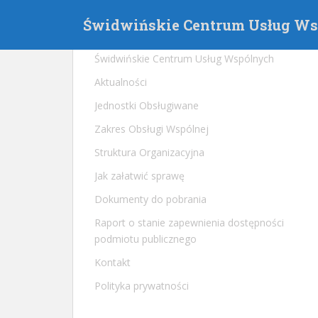
S
Świdwińskie Centrum Usług W
k
i
p
Świdwińskie Centrum Usług Wspólnych
t
Aktualności
o
m
Jednostki Obsługiwane
a
Zakres Obsługi Wspólnej
i
Struktura Organizacyjna
n
c
Jak załatwić sprawę
o
Dokumenty do pobrania
n
t
Raport o stanie zapewnienia dostępności
e
podmiotu publicznego
n
Kontakt
t
Polityka prywatności