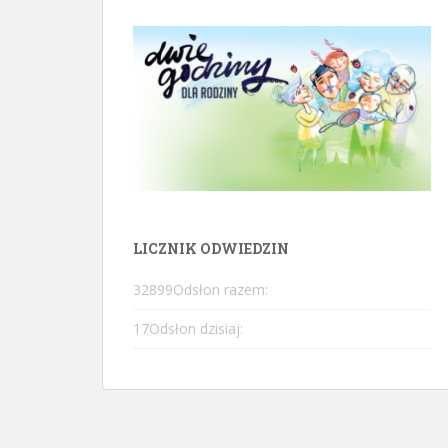
LICZNIK ODWIEDZIN
32899
Odsłon razem:
17
Odsłon dzisiaj: