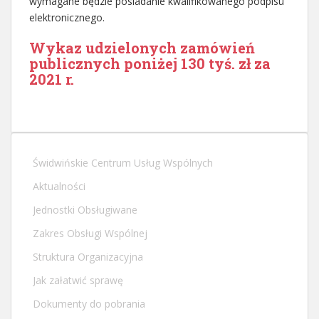
wymagane będzie posiadanie kwalifikowanego podpisu
elektronicznego.
Wykaz udzielonych zamówień
publicznych poniżej 130 tyś. zł za
2021 r.
Świdwińskie Centrum Usług Wspólnych
Aktualności
Jednostki Obsługiwane
Zakres Obsługi Wspólnej
Struktura Organizacyjna
Jak załatwić sprawę
Dokumenty do pobrania