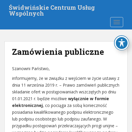
S
Świdwińskie Centrum Usług
k
Wspólnych
i
TOGGLE
p
t
o
m
Zamówienia publiczne
a
i
n
Szanowni Państwo,
c
o
informujemy, że w związku z wejściem w życie ustawy z
n
dnia 11 września 2019 r. – Prawo zamówień publicznych
t
składanie ofert w postępowaniach wszczętych po dniu
e
01.01.2021 r. będzie możliwe
wyłącznie w formie
n
elektronicznej
, co pociąga za sobą konieczność
t
posiadania kwalifikowanego podpisu elektronicznego
lub podpisu osobistego lub podpisu zaufanego. W
przypadku postępowań przekraczających progi unijne –