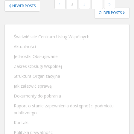
STRONICOWANIE
1
2
3
…
5
NEWER POSTS
WPISÓW
OLDER POSTS
Świdwińskie Centrum Usług Wspólnych
Aktualności
Jednostki Obsługiwane
Zakres Obsługi Wspólnej
Struktura Organizacyjna
Jak załatwić sprawę
Dokumenty do pobrania
Raport o stanie zapewnienia dostępności podmiotu
publicznego
Kontakt
Polityka prywatności