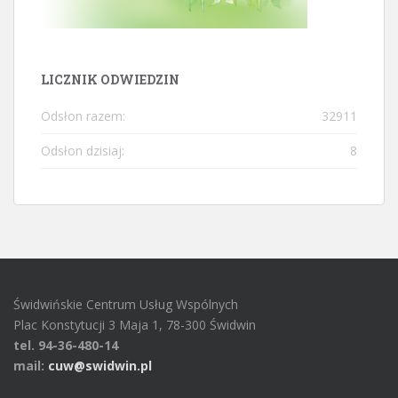
LICZNIK ODWIEDZIN
Odsłon razem:
32911
Odsłon dzisiaj:
8
Świdwińskie Centrum Usług Wspólnych
Plac Konstytucji 3 Maja 1, 78-300 Świdwin
tel. 94-36-480-14
mail:
cuw@swidwin.pl