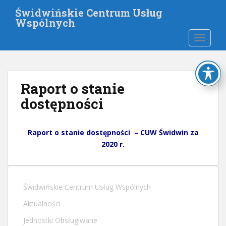
S
Świdwińskie Centrum Usług
k
Wspólnych
i
TOGGLE
p
t
o
m
Raport o stanie
a
i
dostępności
n
c
Raport o stanie dostępności – CUW Świdwin za
o
2020 r.
n
t
e
n
Świdwińskie Centrum Usług Wspólnych
t
Aktualności
Jednostki Obsługiwane